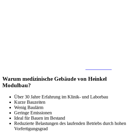
Raummodulen, die binnen weniger Tage und Wochen zu
mehrgeschossigen, einzugsfertigen Gebäuden heranwachsen. Egal
ob Neubau oder Erweiterung: Die Modulgebäude von Heinkel
Modulbau erfüllen die unterschiedlichsten Anforderungen an
Gesundheitsimmobilien und folgen sowohl in Funktion als auch
Ästhetik individuellen Wünschen und Anforderungen.
Mit der Modul- und Containerbauweise realisiert Heinkel Modulbau
moderne, zeitgemäße Gebäude, die einer konventionellen Bauweise
in nichts nachstehen – schlüsselfertig und bei kürzester Fertigungs-,
Liefer- und Montagezeit.
Rufen Sie uns an! Wir beraten Sie gerne:
07344 / 173-0
Warum medizinische Gebäude von Heinkel
Modulbau?
Über 30 Jahre Erfahrung im Klinik- und Laborbau
Kurze Bauzeiten
Wenig Baulärm
Geringe Emissionen
Ideal für Bauen im Bestand
Reduzierte Belastungen des laufenden Betriebs durch hohen
Vorfertigungsgrad