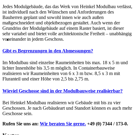
Jedes Modulgebäude, das das Werk von Heinkel Modulbau verlässt,
ist individuell nach den Wünschen und Anforderungen des
Bauherren geplant und sowohl innen wie auch außen
maßgeschneidert und objektbezogen gestaltet. Auch wenn der
Grundriss der Modulgebäude auf einem Raster basiert, ist dieser
sehr variabel und bietet volle architektonische Freiheit – unabhängig
voneinander in jedem Geschoss.
Gibt es Begrenzungen in den Abmessungen?
Im Modulbau sind einzelne Raumeinheiten bis max. 18 x 5 m und
lichter Innenhöhe bis 3,5 m möglich. In Containerbauweise
realisieren wir Raumeinheiten von 6 x 3 m bzw. 8,5 x 3 m mit
Fluranteil und einer Höhe von 2,5 bis 2,75 m.
Wieviel Geschosse sind in der Modulbauweise realisierbar?
Bei Heinkel Modulbau realisieren wir Gebäude mit bis zu vier
Geschossen. Je nach Gebäudeart und Standort können es auch mehr
Geschosse sein.
Rufen Sie uns an:
Wir beraten Sie gerne.
+49 (0) 7344 / 173-0.