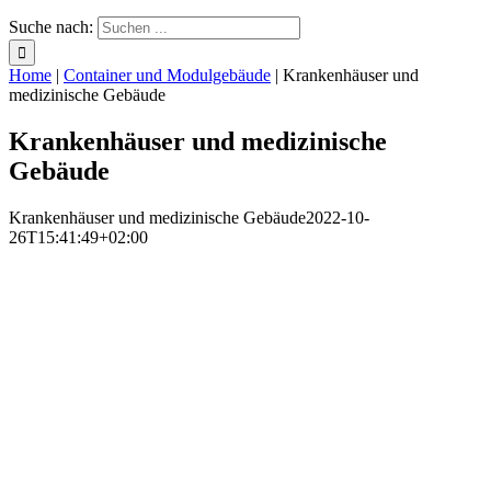
Suche nach:
Home
|
Container und Modulgebäude
|
Krankenhäuser und
medizinische Gebäude
Krankenhäuser und medizinische
Gebäude
Krankenhäuser und medizinische Gebäude
2022-10-
26T15:41:49+02:00
Krankenhäuser und medizinische
Gebäude
Kurze Bauzeiten und geringe Emissionen
Beim Bau von Krankenhäusern, Medizin- und Laborgebäuden sind
kompromisslose Ansprüche an Genauigkeit, Hygiene und Sicherheit
ebenso wichtig wie kurze Bauzeiten und die Vermeidung von
Baulärm. Insbesondere bei der Aufstockung im laufenden Betrieb
profitieren Personal und Patienten von vorgefertigten